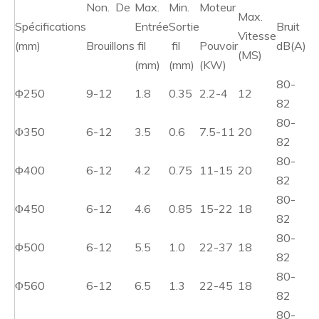
Non. De
Max.
Min.
Moteur
Max.
Spécifications
Entrée
Sortie
Bruit
Vitesse
(mm)
Brouillons
fil
fil
Pouvoir
dB(A)
(MS)
(mm)
(mm)
(KW)
80-
Φ250
9-12
1.8
0.35
2.2-4
12
82
80-
Φ350
6-12
3.5
0.6
7.5-11
20
82
80-
Φ400
6-12
4.2
0.75
11-15
20
82
80-
Φ450
6-12
4.6
0.85
15-22
18
82
80-
Φ500
6-12
5.5
1.0
22-37
18
82
80-
Φ560
6-12
6.5
1.3
22-45
18
82
80-