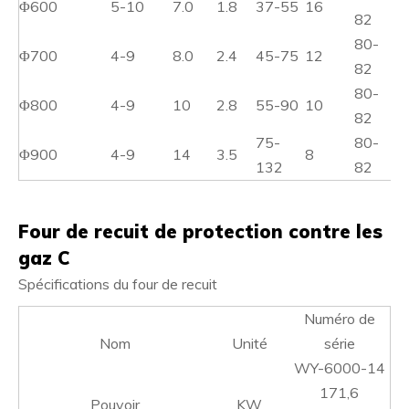
Φ600
5-10
7.0
1.8
37-55
16
82
80-
Φ700
4-9
8.0
2.4
45-75
12
82
80-
Φ800
4-9
10
2.8
55-90
10
82
75-
80-
Φ900
4-9
14
3.5
8
132
82
Four de recuit de protection contre les
gaz C
Spécifications du four de recuit
Numéro de
Nom
Unité
série
WY-6000-14
171,6
Pouvoir
KW