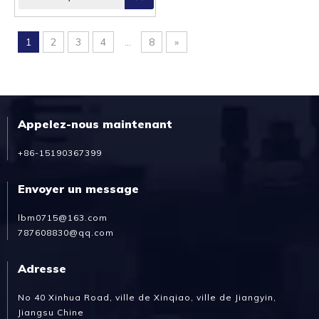
1
2
3
4
...
8
»
Appelez-nous maintenant
+86-15190367399
Envoyer un message
lbm0715@163.com
787608830@qq.com
Adresse
No 40 Xinhua Road, ville de Xinqiao, ville de Jiangyin,
Jiangsu Chine