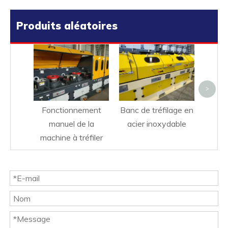
Produits aléatoires
Mach
d'us
>
Fonctionnement
Banc de tréfilage en
manuel de la
acier inoxydable
machine à tréfiler