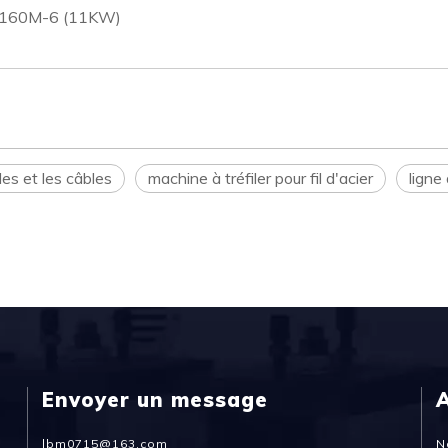
YVP160M-6 (11KW)
des et les câbles
machine à tréfiler pour fil d'acier
ligne
Envoyer un message
lbm0715@163.com
N