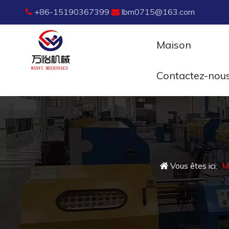
+86-15190367399
lbm0715@163.com


Maison
Contactez-nou
Vous êtes ici:
M