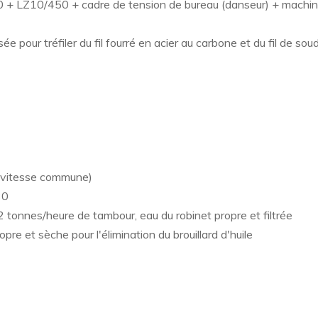
800 + LZ10/450 + cadre de tension de bureau (danseur) + mach
ée pour tréfiler du fil fourré en acier au carbone et du fil de so
s (vitesse commune)
30
 tonnes/heure de tambour, eau du robinet propre et filtrée
opre et sèche pour l'élimination du brouillard d'huile