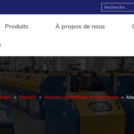
Produits
À propos de nous
s
aison
»
Produits
»
Machine de tréfilage en ligne droite
»
Mach