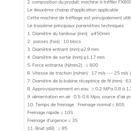
2. composition du produit: machine à tréfiler FX
Le deuxième champ d'application applicable
Cette machine de tréfilage est principalement utilis
Le troisième principaux paramètres techniques
1. Diamètre du tambour (mm) : φ450mm
2. passes (fois) : 10 blocs
3. Diamètre entrant (mm):φ2,9 mm
4. Diamètre de sortie (mm):φ1,17 mm
5. Force entrante (N/mm2) : ≤ 800
6. Vitesse de traction (m/min) : 17 m/s --- 25 m/
7. Diamètre de la bobine réceptrice de fil (mm) : 6
8. Approvisionnement en eau : ≥ 0,2 MPa 0,8 à 1,2
9. alimentation en air : 0,5-0,6 Mpa, source d'air pr
10. Temps de freinage : Freinage normal ≤ 60S
Freinage rapide ≤ 10S
Freinage d'urgence ≤ 3S
11. Bruit (dB) : ≤ 85