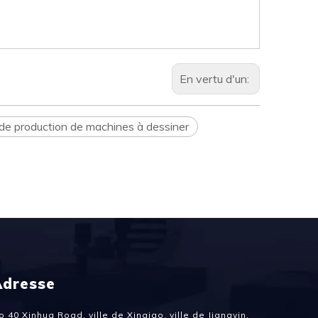
En vertu d'un:
 de production de machines à dessiner
Adresse
o 40 Xinhua Road, ville de Xinqiao, ville de Jiangyin,