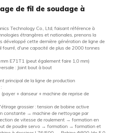
age de fil de soudage à
ics Technology Co., Ltd, faisant référence à
nologies étrangères et nationales, prenons la
ns développé cette dernière génération de ligne de
l fourré, d'une capacité de plus de 2000 tonnes
1,6 mm E71T1 (peut également faire 1,0 mm)
ersale : Joint bout à bout
t principal de la ligne de production
:
 (payer + danseur + machine de reprise de
étirage grossier : tension de bobine active
on constante → machine de nettoyage par
ection de vitesse de roulement → formation en
ut de poudre servo → formation → formation et
chine à dessiner LZ6/500 → Bobine Φ800 (de 5,0