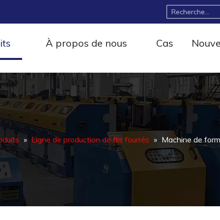
its
À propos de nous
Cas
Nouve
oduits
»
Ligne de production de fils fourrés
»
Machine de form