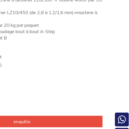
iner LZ10/450 (de 2,8 à 1,2/1,6 mm)+machine à
ur 20 kg par paquet
 soudage bout à bout A-Strip
ut B
t
0
enquête