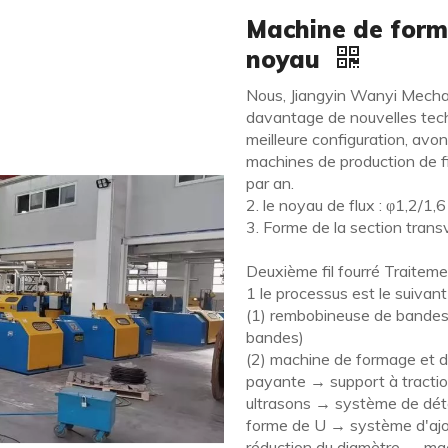
Machine de form
noyau
Nous, Jiangyin Wanyi Mechan
davantage de nouvelles tech
meilleure configuration, avo
machines de production de fi
par an.
2. le noyau de flux : φ1,2/
3. Forme de la section transv
Deuxième fil fourré Traitemen
1 le processus est le suivant 
(1) rembobineuse de bandes
bandes)
(2) machine de formage et d'
payante → support à tracti
ultrasons → système de dét
forme de U → système d'ajo
réduction du diamètre → ma