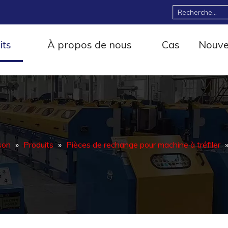
its
À propos de nous
Cas
Nouve
son
»
Produits
»
Pièces de rechange pour machine à tréfiler