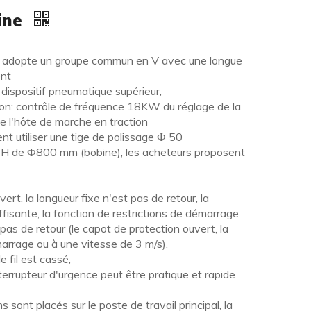
ine
ale adopte un groupe commun en V avec une longue
ent
dispositif pneumatique supérieur,
sion: contrôle de fréquence 18KW du réglage de la
de l'hôte de marche en traction
t utiliser une tige de polissage Ф 50
en H de Ф800 mm (bobine), les acheteurs proposent
ert, la longueur fixe n'est pas de retour, la
uffisante, la fonction de restrictions de démarrage
 pas de retour (le capot de protection ouvert, la
arrage ou à une vitesse de 3 m/s),
e fil est cassé,
nterrupteur d'urgence peut être pratique et rapide
sont placés sur le poste de travail principal, la