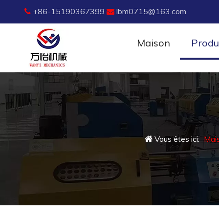
+86-15190367399
lbm0715@163.com


Maison
Produ
Vous êtes ici:
Mai