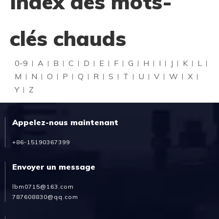
Index des mots-
clés chauds
0-9
A
B
C
D
E
F
G
H
I
J
K
L
M
N
O
P
Q
R
S
T
U
V
W
X
Y
Z
Appelez-nous maintenant
+86-15190367399
Envoyer un message
lbm0715@163.com
787608830@qq.com